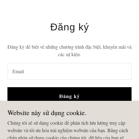
Đăng ký
Đăng ký để biết về những chương trình đặc biệt, khuyến mãi và
các sự kiện.
Email
Đăng ký
Website này sử dụng cookie.
Chúng tôi sẽ sử dụng cookie để phân tích lưu lượng truy cập
website và tối ưu hóa trải nghiệm website của bạn. Bằng cách
chấp nhận sử dụng cookie của chúng tôi, dữ liệu của bạn sẽ