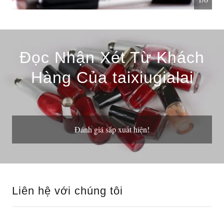
Đọc Nhận Xét Từ Khách
Hàng Của taixiugialai
Đánh giá sắp xuất hiện!
Liên hệ với chúng tôi