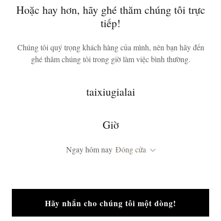
Hoặc hay hơn, hãy ghé thăm chúng tôi trực
tiếp!
Chúng tôi quý trọng khách hàng của mình, nên bạn hãy đến
ghé thăm chúng tôi trong giờ làm việc bình thường.
taixiugialai
Giờ
Ngay hôm nay
Đóng cửa
Hãy nhắn cho chúng tôi một dòng!