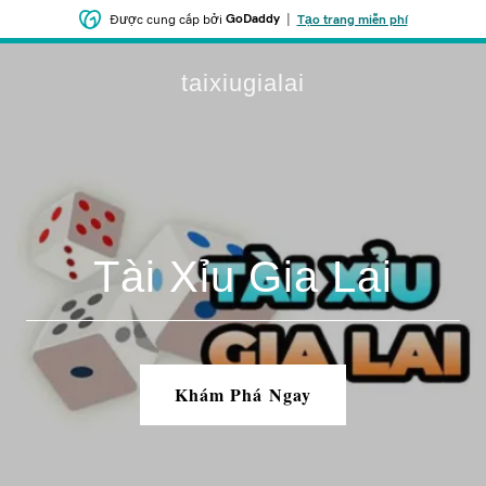
GoDaddy
|
Được cung cấp bởi
Tạo trang miễn phí
taixiugialai
Tài Xỉu Gia Lai
Khám Phá Ngay